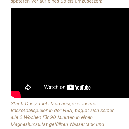
späteren Verlauf eines Spiels umzusetzen:
Steph Curry, mehrfach ausgezeichneter
Basketballspieler in der NBA, begibt sich selber
alle 2 Wochen für 90 Minuten in einen
Magnesiumsulfat gefüllten Wassertank und