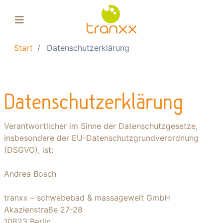
Start
Datenschutzerklärung
Floating-Pool
Float-Tank
Massage
Datenschutzerklärung
Gutscheine
Verantwortlicher im Sinne der Datenschutzgesetze,
Über uns
insbesondere der EU-Datenschutzgrundverordnung
Einkaufskorb
(DSGVO), ist:
Andrea Bosch
tranxx – schwebebad & massagewelt GmbH
Akazienstraße 27-28
10823 Berlin