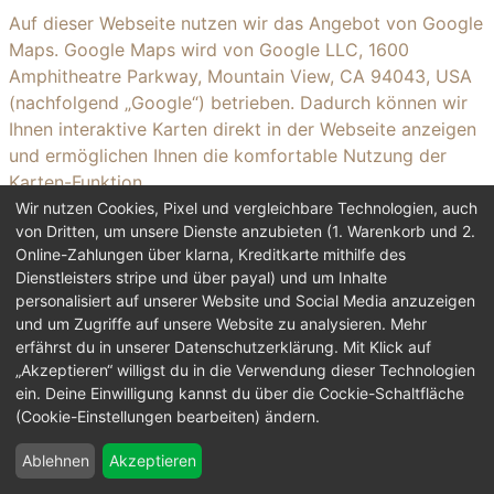
Auf dieser Webseite nutzen wir das Angebot von Google
Maps. Google Maps wird von Google LLC, 1600
Amphitheatre Parkway, Mountain View, CA 94043, USA
(nachfolgend „Google“) betrieben. Dadurch können wir
Ihnen interaktive Karten direkt in der Webseite anzeigen
und ermöglichen Ihnen die komfortable Nutzung der
Karten-Funktion.
Wir nutzen Cookies, Pixel und vergleichbare Technologien, auch
von Dritten, um unsere Dienste anzubieten (1. Warenkorb und 2.
Nähere Informationen über die Datenverarbeitung durch
Online-Zahlungen über klarna, Kreditkarte mithilfe des
Google können Sie
den Google-
Dienstleisters stripe und über payal) und um Inhalte
Datenschutzhinweisen
entnehmen. Dort können Sie im
personalisiert auf unserer Website und Social Media anzuzeigen
Datenschutzcenter auch Ihre persönlichen Datenschutz-
und um Zugriffe auf unsere Website zu analysieren. Mehr
Einstellungen verändern.
erfährst du in unserer Datenschutzerklärung. Mit Klick auf
„Akzeptieren“ willigst du in die Verwendung dieser Technologien
Ausführliche Anleitungen zur Verwaltung der eigenen
ein. Deine Einwilligung kannst du über die Cockie-Schaltfläche
(Cookie-Einstellungen bearbeiten) ändern.
Daten im Zusammenhang mit Google-Produkten
finden
Sie hier
.
Ablehnen
Akzeptieren