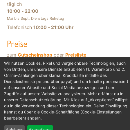
täglich
10:00 ‐ 22:00
Mai bis Sept: Dienstags Ruhetag
Telefonisch
10:00 ‐ 21:00 Uhr
Preise
zum
Gutscheinshop
oder
Preisliste
Wir nutzen Cookies, Pixel und vergleichbare Technologien, auch
tranxx auf Facebook
von Dritten, um unsere Dienste anzubieten (1. Warenkorb und 2.
tranxx auf youtube
Online-Zahlungen über klarna, Kreditkarte mithilfe des
unser Blog
Dienstleisters stripe und über payal) und um Inhalte personalisiert
auf unserer Website und Social Media anzuzeigen und um
Zugriffe auf unsere Website zu analysieren. Mehr erfährst du in
Impressum tranxx schwebebad & massagewelt
unserer Datenschutzerklärung. Mit Klick auf „Akzeptieren“ willigst
berlin schöneberg
·
Widerrufsbelehrung & AGB
·
du in die Verwendung dieser Technologien ein. Deine Einwilligung
kannst du über die Cockie-Schaltfläche (Cookie-Einstellungen
Datenschutzerklärung
·
Cookie-Einstellungen
bearbeiten) ändern.
bearbeiten
Ablehnen
Akzeptieren