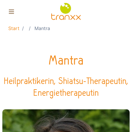
Start
Mantra
Floating-Pool
Float-Tank
Massage
Mantra
Gutscheine
Über uns
Heilpraktikerin, Shiatsu-Therapeutin,
Einkaufskorb
Energietherapeutin