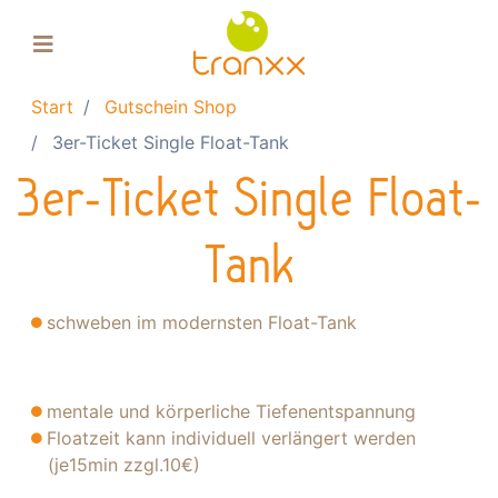
Start
Gutschein Shop
Floating-Pool
3er-Ticket Single Float-Tank
Float-Tank
3er-Ticket Single Float-
Massage
Gutscheine
Tank
Über uns
schweben im modernsten Float-Tank
Einkaufskorb
mentale und körperliche Tiefenentspannung
Floatzeit kann individuell verlängert werden
(je15min zzgl.10€)